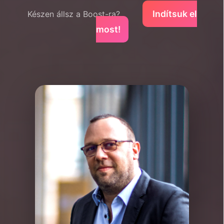
Indítsuk el
Készen állsz a Boost-ra?
most!